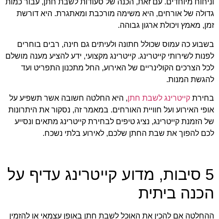
וניחוח מיוחדים. עם זאת, הכנה של סעודות לשבת חתן, עבור כמות
גדולה של אורחים, היא משימה מורכבת ומאתגרת. היא דורשת
זמן, מאמץ ויכולת ארגון גבוהה.
בשבוע כה עמוס שכולל חתונה ולעיתים גם חינה, רבים בוחרים
לפנות לשירותי קייטרינג. קייטרינג מקצועי, ידע להציע מענה מושלם
לכל הצרכים הקולינריים של האירוע, החל מתכנון התפריט ועד
להגשת המנות.
בחירת
קייטרינג לשבת חתן
, היא החלטה חשובה אשר תשפיע על
אופי האירוע ועל חוויית האורחים. במאמר זה, נסקור את היתרונות
של הזמנת קייטרינג, נציג טיפים לבחירת קייטרינג מתאים ונסייע
לכם להפוך את שבת החתן שלכם, לאירוע בלתי נשכח.
5 סיבות, מדוע קייטרינג עדיף על
הכנה ביתית
ההחלטה אם להכין את האוכל לשבת חתן באופן עצמאי או להזמין