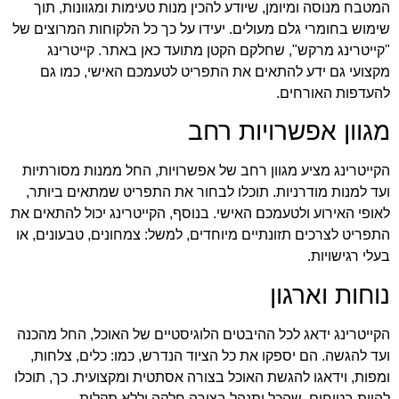
המטבח מנוסה ומיומן, שיודע להכין מנות טעימות ומגוונות, תוך
שימוש בחומרי גלם מעולים. יעידו על כך כל הלקוחות המרוצים של
"קייטרינג מרקש", שחלקם הקטן מתועד כאן באתר. קייטרינג
מקצועי גם ידע להתאים את התפריט לטעמכם האישי, כמו גם
להעדפות האורחים.
מגוון אפשרויות רחב
הקייטרינג מציע מגוון רחב של אפשרויות, החל ממנות מסורתיות
ועד למנות מודרניות. תוכלו לבחור את התפריט שמתאים ביותר,
לאופי האירוע ולטעמכם האישי. בנוסף, הקייטרינג יכול להתאים את
התפריט לצרכים תזונתיים מיוחדים, למשל: צמחונים, טבעונים, או
בעלי רגישויות.
נוחות וארגון
הקייטרינג ידאג לכל ההיבטים הלוגיסטיים של האוכל, החל מהכנה
ועד להגשה. הם יספקו את כל הציוד הנדרש, כמו: כלים, צלחות,
ומפות, וידאגו להגשת האוכל בצורה אסתטית ומקצועית. כך, תוכלו
להיות בטוחים, שהכל יתנהל בצורה חלקה וללא תקלות.